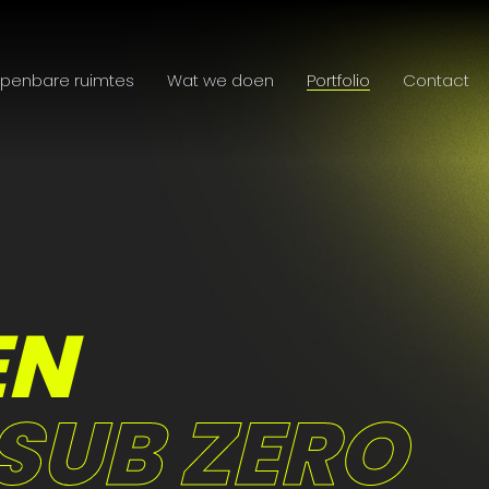
penbare ruimtes
Wat we doen
Portfolio
Contact
EN
 SUB ZERO