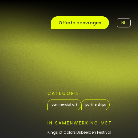
Offerte aanvragen
NL
CATEGORIE
commercial art
partnerships
IN SAMENWERKING MET
Kings of Colors
IJsbeelden Festival