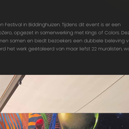
estival in Biddinghuizen. Tijdens dit event is er een
Zero, opgezet in samenwerking met Kings of Colors. De
en samen en biedt bezoekers een dubbele beleving vol
werd het werk geëtaleerd van maar liefst 22 muralisten, 