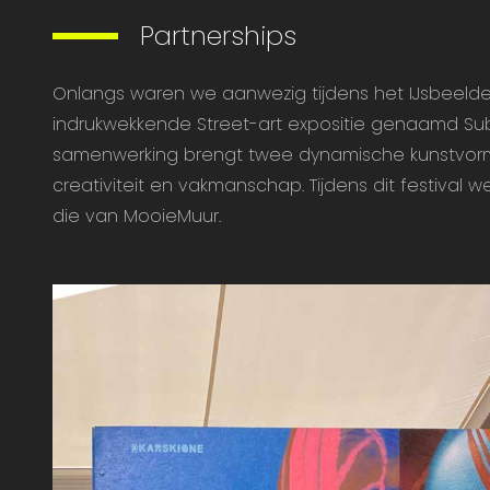
Partnerships
Onlangs waren we aanwezig tijdens het IJsbeelden F
indrukwekkende Street-art expositie genaamd Sub
samenwerking brengt twee dynamische kunstvorm
creativiteit en vakmanschap. Tijdens dit festival 
die van MooieMuur.