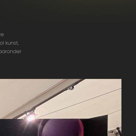
ze
 kunst,
waaronder