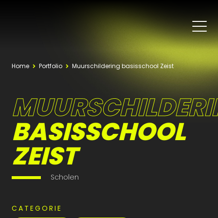
Home
Portfolio
Muurschildering basisschool Zeist
MUURSCHILDERI
BASISSCHOOL
ZEIST
Scholen
CATEGORIE