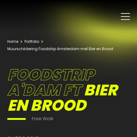
Home
Portfolio
Muurschildering Foodstrip Amsterdam met Bier en Brood
FOODSTRIP
A'DAM FT
BIER
EN BROOD
Free Work