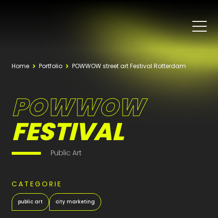
Home
Portfolio
POWWOW street art Festival Rotterdam
POWWOW
FESTIVAL
Public Art
CATEGORIE
public art
city marketing