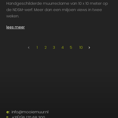
Handgeschilderde muurreclame van 10 x 10 meter op
de NDSM-werf. Meer dan een miljoen views in twee
weken.
lees meer
1
2
3
4
5
10
e:
info@mooiemuur.nl
t:
+31(0)6 170 68 300