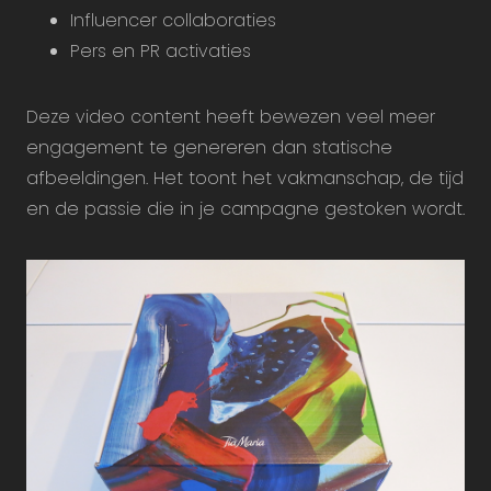
Influencer collaboraties
Pers en PR activaties
Deze video content heeft bewezen veel meer
engagement te genereren dan statische
afbeeldingen. Het toont het vakmanschap, de tijd
en de passie die in je campagne gestoken wordt.