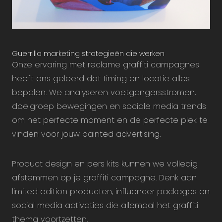
Guerrilla marketing strategieën die werken
Onze ervaring met reclame graffiti campagnes
heeft ons geleerd dat timing en locatie alles
bepalen. We analyseren voetgangersstromen,
doelgroep bewegingen en sociale media trends
om het perfecte moment en de perfecte plek te
vinden voor jouw painted advertising.
Product design en pers kits kunnen we volledig
afstemmen op je graffiti campagne. Denk aan
limited edition producten, influencer packages en
social media activaties die allemaal het graffiti
thema voortzetten.