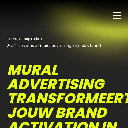
Home
Inspiratie
Graffiti reclame en mural advertising voor jouw brand
MURAL
ADVERTISING
TRANSFORMEER
JOUW BRAND
ACTIVATION IN