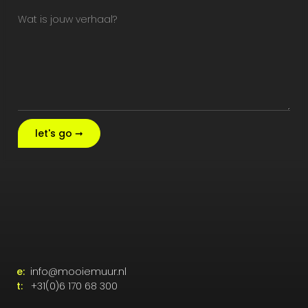
let's go ➞
e:
info@mooiemuur.nl
t:
+31(0)6 170 68 300