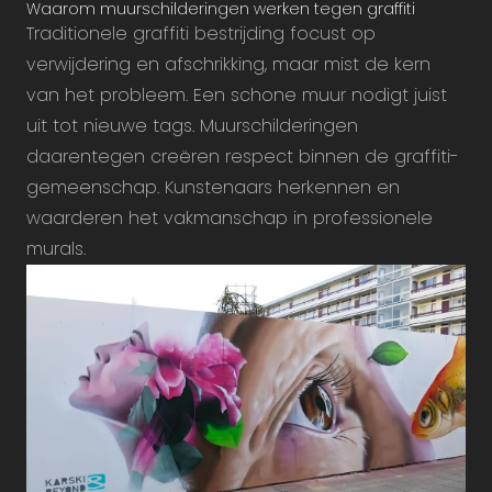
Waarom muurschilderingen werken tegen graffiti
Traditionele graffiti bestrijding focust op
verwijdering en afschrikking, maar mist de kern
van het probleem. Een schone muur nodigt juist
uit tot nieuwe tags. Muurschilderingen
daarentegen creëren respect binnen de graffiti-
gemeenschap. Kunstenaars herkennen en
waarderen het vakmanschap in professionele
murals.