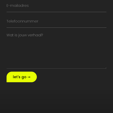
let's go ➞