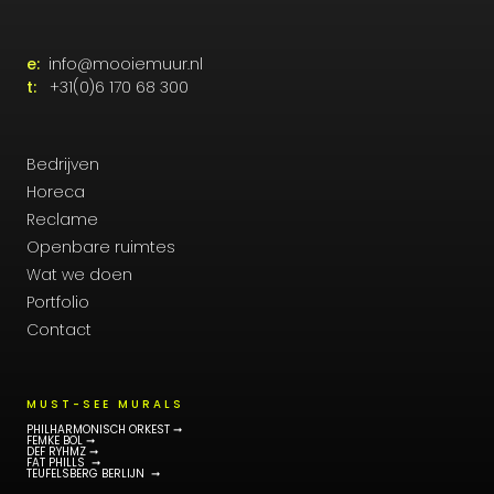
e:
info@mooiemuur.nl
t:
+31(0)6 170 68 300
Bedrijven
Horeca
Reclame
Openbare ruimtes
Wat we doen
Portfolio
Contact
MUST-SEE MURALS
PHILHARMONISCH ORKEST ➞
FEMKE BOL ➞
DEF RYHMZ ➞
FAT PHILLS ➞
TEUFELSBERG BERLIJN ➞