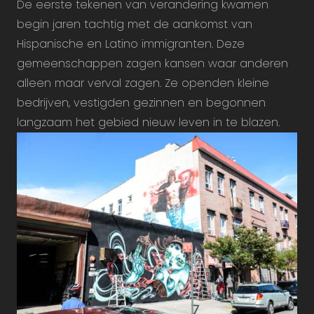
De eerste tekenen van verandering kwamen
begin jaren tachtig met de aankomst van
Hispanische en Latino immigranten. Deze
gemeenschappen zagen kansen waar anderen
alleen maar verval zagen. Ze openden kleine
bedrijven, vestigden gezinnen en begonnen
langzaam het gebied nieuw leven in te blazen.