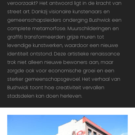
veroorzaakt? Het antwoord ligt in de kracht van
street art. Dankzij visionaire kunstenaars en
gemeenschapsleiders onderging Bushwick een
complete metamorfose. Muurschilderingen en
graffiti transformeerden grijze muren tot
levendige kunstwerken, waardoor een nieuwe
identiteit ontstond. Deze artistieke renaissance
trok niet alleen nieuwe bewoners aan, maar
zorgde ook voor economische groei en een
sterker gemeenschapsgevoel. Het verhaal van
Bushwick toont hoe creativiteit vervallen
stadsdelen kan doen herleven.