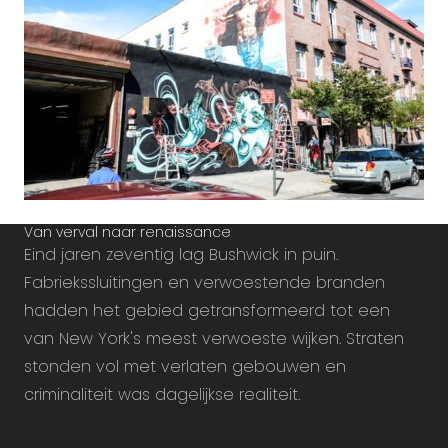
Van verval naar renaissance
Eind jaren zeventig lag Bushwick in puin.
Fabriekssluitingen en verwoestende branden
hadden het gebied getransformeerd tot een
van New York's meest verwoeste wijken. Straten
stonden vol met verlaten gebouwen en
criminaliteit was dagelijkse realiteit.