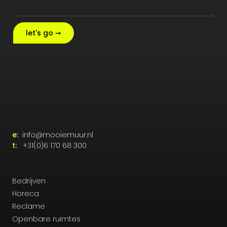
let's go ➞
e:
info@mooiemuur.nl
t:
+31(0)6 170 68 300
Bedrijven
Horeca
Reclame
Openbare ruimtes