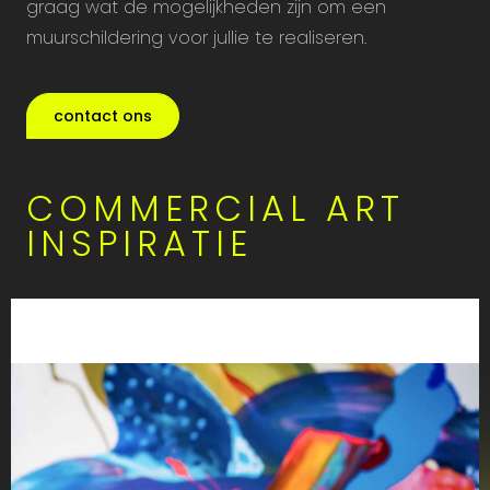
graag wat de mogelijkheden zijn om een
muurschildering voor jullie te realiseren.
contact ons
COMMERCIAL ART
INSPIRATIE