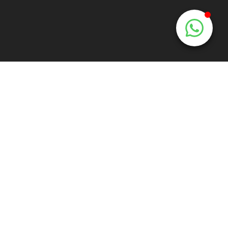
e:
info@mooiemuur.nl
t:
+31(0)6 170 68 300
Bedrijven
Horeca
Reclame
Openbare ruimtes